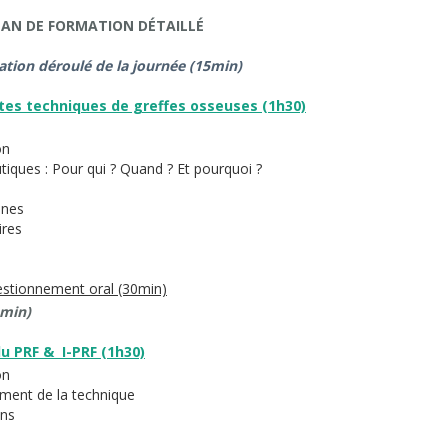
LAN DE FORMATION DÉTAILLÉ
ation déroulé de la journée (15min)
entes techniques de greffes osseuses (1h30)
on
tiques : Pour qui ? Quand ? Et pourquoi ?
anes
ires
estionnement oral (30min)
 min)
u PRF & I-PRF (1h30)
on
ement de la technique
ons