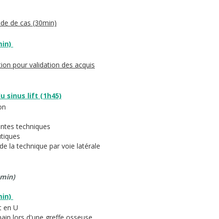
tude de cas (30min)
min)
tion pour validation des acquis
u sinus lift (1h45)
on
entes techniques
utiques
 de la technique par voie latérale
0min
)
min)
nt en U
main lors d'une greffe osseuse