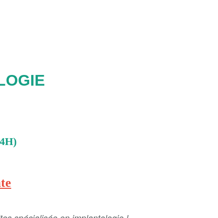
LOGIE
4H)
te
es spécialisée en implantologie !