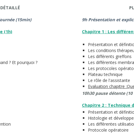
DÉTAILLÉ
P
 journée (15min)
9h Présentation et explic
e (1h)
Chapitre 1 : Les différ
Présentation et définiti
Les conditions thérapeu
Les différents greffons
uand ? Et pourquoi ?
Les différentes membr
Les protocoles opérato
Plateau technique
Le rôle de l'assistante
Evaluation chapitre :Qu
10h30 pause détente (10
Chapitre 2 : Technique d
Présentation et définiti
Histologie et développ
ention
Les différentes utilisati
Protocole opératoire