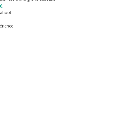
n)
Kahoot
érience